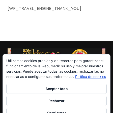
[WP_TRAVEL_ENGINE_THANK_YOU]
Utilizamos cookies propias y de terceros para garantizar el
funcionamiento de la web, medir su uso y mejorar nuestros
servicios. Puede aceptar todas las cookies, rechazar las no
necesarias o configurar sus preferencias.
Política de cookies
Aceptar todo
© Copyright 2026
Vacaciones en Sitges - Booking
Rechazar
Sitges
.
Tour Package | Desarrollado por
Rara
Themes
Funciona con
WordPress
.
Configurar