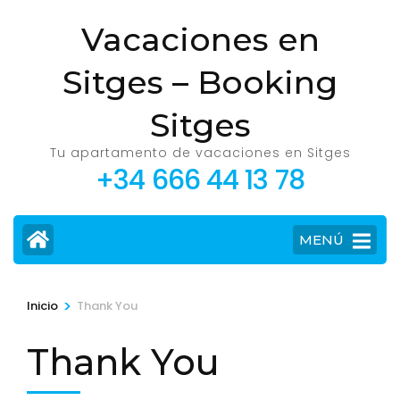
Saltar
Vacaciones en
al
contenido
Sitges – Booking
(presiona
la
Sitges
tecla
Tu apartamento de vacaciones en Sitges
Intro)
+34 666 44 13 78
MENÚ
>
Inicio
Thank You
Thank You