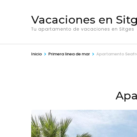
Saltar
al
Vacaciones en Sitg
contenido
(presiona
Tu apartamento de vacaciones en Sitges
la
tecla
>
>
Inicio
Primera linea de mar
Apartamento Seafro
Intro)
Apa