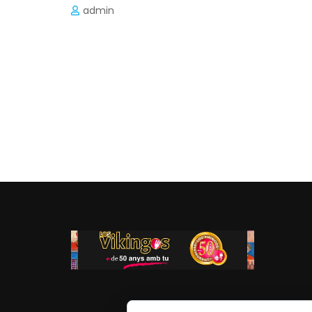
admin
Navegación
de
las
entradas