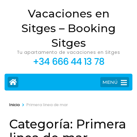
Saltar
Vacaciones en
al
contenido
Sitges – Booking
(presiona
la
Sitges
tecla
Tu apartamento de vacaciones en Sitges
Intro)
+34 666 44 13 78
MENÚ
>
Inicio
Primera linea de mar
Categoría:
Primera