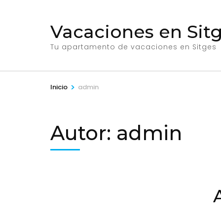
Saltar
al
Vacaciones en Sitg
contenido
(presiona
Tu apartamento de vacaciones en Sitges
la
tecla
>
Inicio
admin
Intro)
Autor:
admin